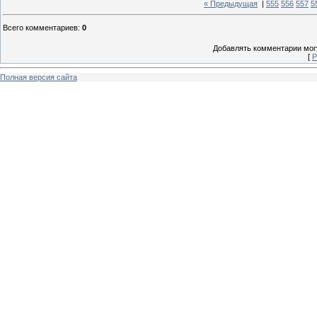
« Предыдущая
|
555
556
557
5
Всего комментариев
:
0
Добавлять комментарии могу
[
Р
Полная версия сайта